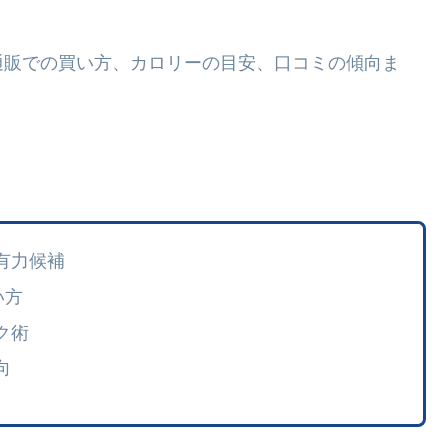
通販での買い方、カロリーの目安、口コミの傾向ま
有力候補
い方
ク術
向