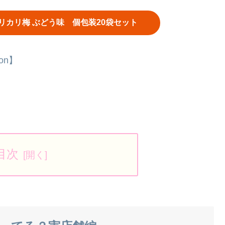
リカリ梅 ぶどう味 個包装20袋セット
on】
目次