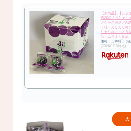
【新商品】【ムラ
梅20粒入り】カリ
／ケース発送／AS
う味／カリカリ梅
リカリ梅／ぶどう
品／ムラオカ食品
価格：1,300円（
(2026/1/18時点)
カ