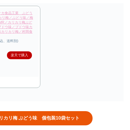
オカ食品工業 ぶどう
カリ梅／ぶどう味／梅
MR／カリカリ梅ぶど
ブドウ味／ブドウ味カ
味カリカリ梅／村岡食
税込、送料別)
楽天で購入
リカリ梅 ぶどう味 個包装10袋セット