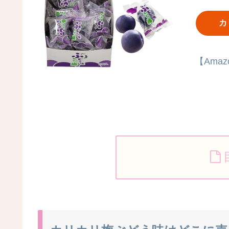
カ
【Amaz